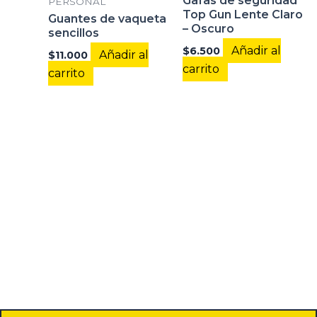
Gafas de seguridad
PERSONAL
Top Gun Lente Claro
Guantes de vaqueta
– Oscuro
sencillos
Añadir al
$
6.500
Añadir al
$
11.000
carrito
carrito