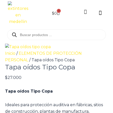
Ir
Tapa
al
oídos
0
Cart
$
0
contenido
Tipo
Copa
REDES CONTRA INCEN
cantidad
Búsqueda
de
productos
Inicio
/
ELEMENTOS DE PROTECCIÓN
PERSONAL
/ Tapa oídos Tipo Copa
Tapa oídos Tipo Copa
$
27.000
Tapa oídos Tipo Copa
Ideales para protección auditiva en fábricas, sitios
de construcción, plantas de manufactura,