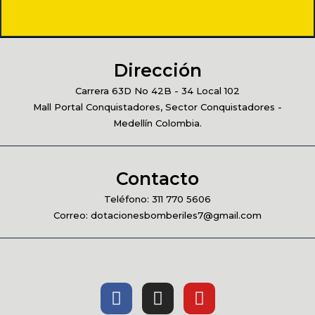
Dirección
Carrera 63D No 42B - 34 Local 102
Mall Portal Conquistadores, Sector Conquistadores -
Medellín Colombia.
Contacto
Teléfono: 311 770 5606
Correo: dotacionesbomberiles7@gmail.com
F
I
Y
a
n
o