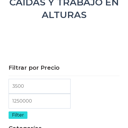
CAIDAS Y TRABAJO EN
ALTURAS
Son equipos usados para mitigar, evitar caídas y
de que en caso de caída, asegurarse de que el
trabajador no sufra lesiones; acércate a
Dotaciones Bomberiles, aquí tenemos gran
Stock en Protección contra caídas
Filtrar por Precio
Filter