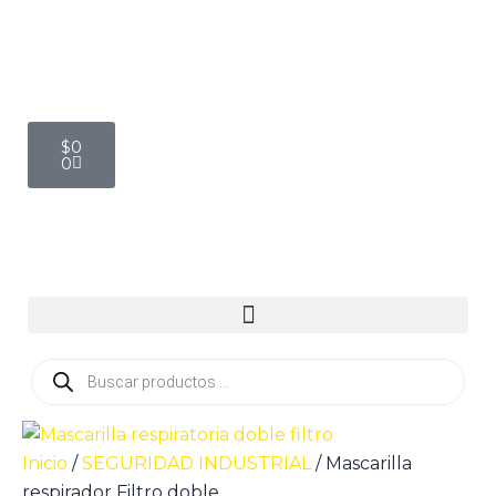
Ir
Mascarilla
al
respirador
contenido
Filtro
doble
cantidad
Cart
$
0
0
Búsqueda
de
productos
Inicio
/
SEGURIDAD INDUSTRIAL
/ Mascarilla
respirador Filtro doble