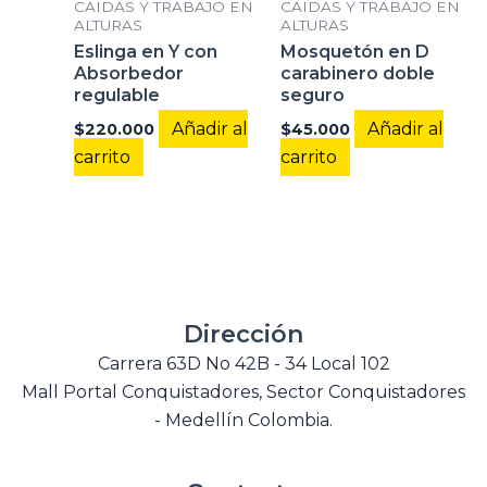
CAIDAS Y TRABAJO EN
CAIDAS Y TRABAJO EN
ALTURAS
ALTURAS
Eslinga en Y con
Mosquetón en D
Absorbedor
carabinero doble
regulable
seguro
Añadir al
Añadir al
$
220.000
$
45.000
carrito
carrito
Dirección
Carrera 63D No 42B - 34 Local 102
Mall Portal Conquistadores, Sector Conquistadores
- Medellín Colombia.