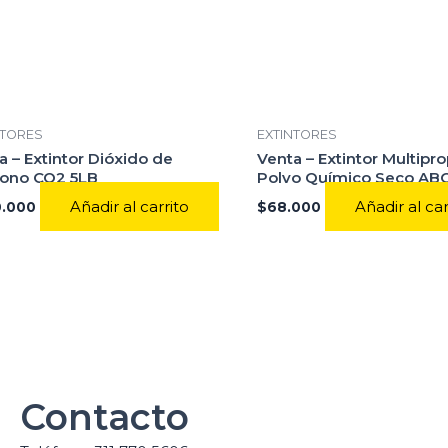
NTORES
EXTINTORES
a – Extintor Dióxido de
Venta – Extintor Multipro
ono CO2 5LB
Polvo Químico Seco ABC
Añadir al carrito
Añadir al car
.000
$
68.000
Contacto