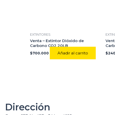
EXTINTORES
EXTI
Venta – Extintor Dióxido de
Vent
Carbono CO2 20LB
Carb
Añadir al carrito
$
700.000
$
240
Dirección