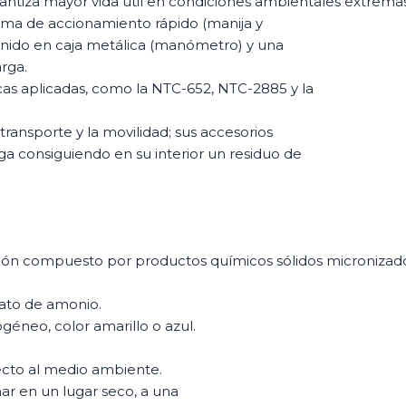
antiza mayor vida útil en condiciones ambientales extremas
tema de accionamiento rápido (manija y
enido en caja metálica (manómetro) y una
rga.
as aplicadas, como la NTC-652, NTC-2885 y la
transporte y la movilidad; sus accesorios
a consiguiendo en su interior un residuo de
ción compuesto por productos químicos sólidos micronizad
ato de amonio.
géneo, color amarillo o azul.
cto al medio ambiente.
 en un lugar seco, a una