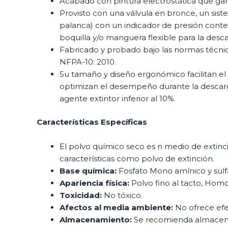
Acabado con pintura electrostática que gar
Provisto con una válvula en bronce, un sis
palanca) con un indicador de presión cont
boquilla y/o manguera flexible para la desca
Fabricado y probado bajo las normas técnic
NFPA-10: 2010.
Su tamaño y diseño ergonómico facilitan el 
optimizan el desempeño durante la descarg
agente extintor inferior al 10%.
Características Específicas
El polvo químico seco es n medio de extin
características como polvo de extinción.
Base química:
Fosfato Mono amínico y sulf
Apariencia física:
Polvo fino al tacto, Homo
Toxicidad:
No tóxico.
Afectos al media ambiente:
No ofrece efe
Almacenamiento:
Se recomienda almacenar