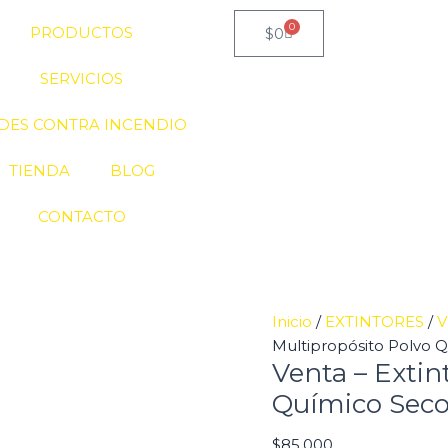
Venta
0
PRODUCTOS
Cart
$
0
-
Extintor
SERVICIOS
Multipropósito
Polvo
DES CONTRA INCENDIO
Químico
Seco
TIENDA
BLOG
ABC
20
CONTACTO
LB
cantidad
Inicio
/
EXTINTORES
/
V
Multipropósito Polvo 
Venta – Extin
Químico Seco
$
85.000