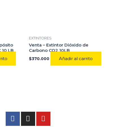
EXTINTORES
pósito
Venta – Extintor Dióxido de
 10 LB
Carbono CO2 10LB
rito
Añadir al carrito
$
370.000
F
I
Y
a
n
o