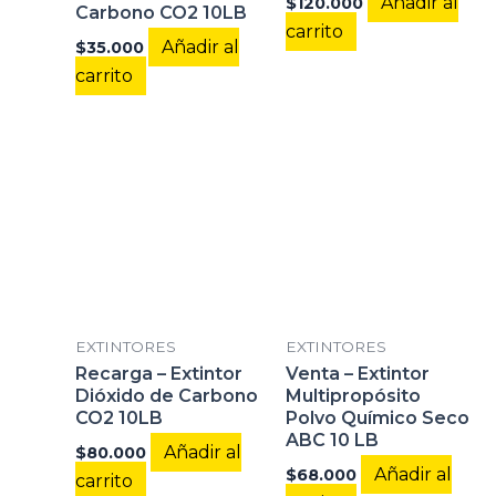
Añadir al
$
120.000
Carbono CO2 10LB
carrito
Añadir al
$
35.000
carrito
EXTINTORES
EXTINTORES
Recarga – Extintor
Venta – Extintor
Dióxido de Carbono
Multipropósito
CO2 10LB
Polvo Químico Seco
ABC 10 LB
Añadir al
$
80.000
Añadir al
$
68.000
carrito