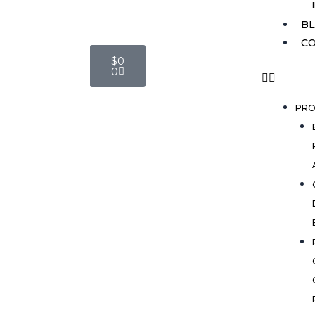
B
C
Cart
$
0
0
PRO